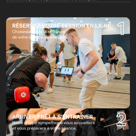
1
RÉSERVEZ VOTRE SESSION EN LIGNE
Choisissez la date et l'heure
de votre séance d'essai EMS.
2
ARRIVER PRÊT À S'ENTRAÎNER
Notre équipe sympathique vous accueillera
et vous préparera à votre séance.