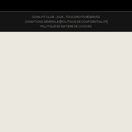
SOMA FIT CLUB - 2026 - TOUS DROITS RÉSERVÉS
CONDITIONS GÉNÉRALES
POLITIQUE DE CONFIDENTIALITÉ
POLITIQUE EN MATIÈRE DE COOKIES