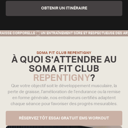
OBTENIR UN ITINÉRAIRE
RELLE
UN ENTRAÎNEMENT SÛRE ET RESPECTUEUSE DES ARTICULATIONS
SOMA FIT CLUB REPENTIGNY
À QUOI S'ATTENDRE AU
SOMA FIT CLUB
REPENTIGNY
?
Que votre objectif soit le développement musculaire, la
perte de graisse, l’amélioration de l’endurance ou la remise
en forme générale, nos entraîneurs certifiés adaptent
chaque séance pour favoriser des progrès mesurables.
RÉSERVEZ TÔT ESSAI GRATUIT EMS WORKOUT