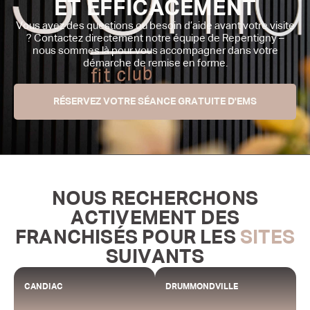
ET EFFICACEMENT
Vous avez des questions ou besoin d’aide avant votre visite
? Contactez directement notre équipe de Repentigny –
nous sommes là pour vous accompagner dans votre
démarche de remise en forme.
RÉSERVEZ VOTRE SÉANCE GRATUITE D'EMS
NOUS RECHERCHONS
ACTIVEMENT DES
FRANCHISÉS POUR LES
SITES
SUIVANTS
CANDIAC
DRUMMONDVILLE