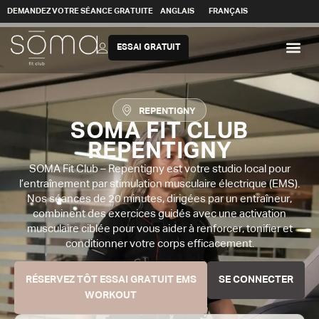
DEMANDEZ VOTRE SÉANCE GRATUITE
ANGLAIS
FRANÇAIS
ESSAI GRATUIT
REPENTIGNY
SOMA FIT CLUB
REPENTIGNY
SOMA Fit Club – Repentigny est votre studio local pour
l’entraînement par stimulation musculaire électrique (EMS).
Nos séances de 20 minutes, dirigées par un entraîneur,
combinent des exercices guidés avec une activation
musculaire ciblée pour vous aider à renforcer, tonifier et
conditionner votre corps efficacement.
RÉSERVEZ TÔT ESSAI GRATUIT EMS
SE CONNECTER
WORKOUT