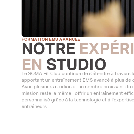
FORMATION EMS AVANCÉE
NOTRE
EXPÉR
EN
STUDIO
Le SOMA Fit Club continue de s’étendre à travers 
apportant un entraînement EMS avancé à plus de
Avec plusieurs studios et un nombre croissant de
mission reste la même : offrir un entraînement effi
personnalisé grâce à la technologie et à l’expertis
entraîneurs.