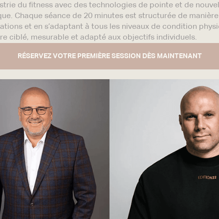
strie du fitness avec des technologies de pointe et de nouvel
ique. Chaque séance de 20 minutes est structurée de manière
ulations et en s’adaptant à tous les niveaux de condition phys
e ciblé, mesurable et adapté aux objectifs individuels.
RÉSERVEZ VOTRE PREMIÈRE SESSION DÈS MAINTENANT