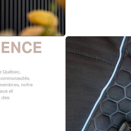
IENCE
le Québec,
 communautés.
 membres, notre
cace et
e des