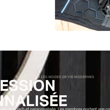
CONÇU POUR LES MODES DE VIE MODERNES
ESSION
NNALISÉE
e par un coach et personnalisée. Les membres portent une 