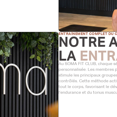
ENTRAÎNEMENT COMPLET DU 
NOTRE 
LA
ENTR
Au SOMA FIT CLUB, chaque séa
personnalisée. Les membres p
stimule les principaux group
contrôlés. Cette méthode acti
tout le corps, favorisant le d
l’endurance et du tonus muscu