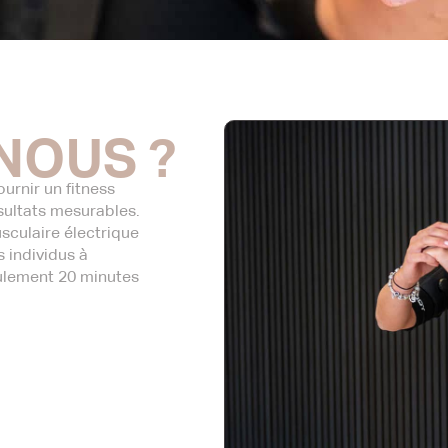
NOUS ?
urnir un fitness
sultats mesurables.
sculaire électrique
 individus à
eulement 20 minutes