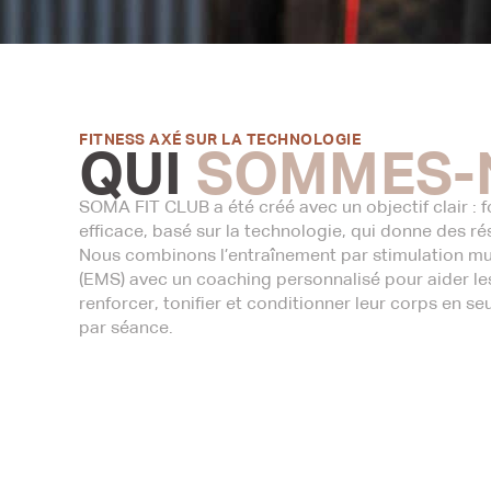
FITNESS AXÉ SUR LA TECHNOLOGIE
QUI
SOMMES-
SOMA FIT CLUB a été créé avec un objectif clair : fo
efficace, basé sur la technologie, qui donne des ré
Nous combinons l’entraînement par stimulation mu
(EMS) avec un coaching personnalisé pour aider les
renforcer, tonifier et conditionner leur corps en s
par séance.