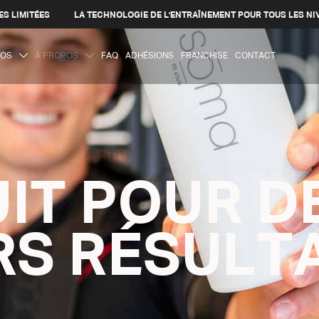
ES LIMITÉES
LA TECHNOLOGIE DE L'ENTRAÎNEMENT POUR TOUS LES NI
IOS
À PROPOS
FAQ
ADHÉSIONS
FRANCHISE
CONTACT
IT POUR D
RS RÉSULT