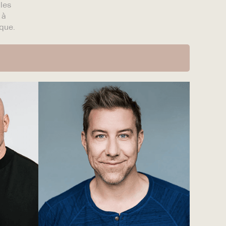
les
 à
ique.