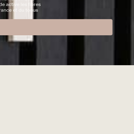
 active les fibres
urance et du tonus